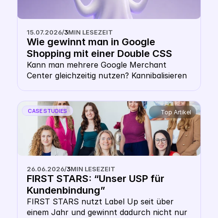
15.07.2026
/
3
MIN LESEZEIT
Wie gewinnt man in Google 
Shopping mit einer Double CSS 
Strategy? 
Kann man mehrere Google Merchant 
Center gleichzeitig nutzen? Kannibalisieren 
sich die Gebote bei einer Multiple Google 
CSS Strategy? Zahlt man doppelt CPC mit 
mehreren CSS? Diese Sorge hält viele E-
CASE STUDIES
Top Artikel
Commerce-Entscheider von Multi-CSS-
Setups ab. Doch die Angst, sich selbst zu 
überbieten, ist unbegründet. Dieser Artikel 
klärt auf, wie die Google Shopping Auktion 
technisch funktioniert, warum deine 
26.06.2026
/
3
MIN LESEZEIT
Website-Domain dich schützt und wie du 
FIRST STARS: “Unser USP für 
die Double-CSS-Strategy als Hebel für 
Kundenbindung”
mehr Reichweite nutzt.
FIRST STARS nutzt Label Up seit über 
einem Jahr und gewinnt dadurch nicht nur 