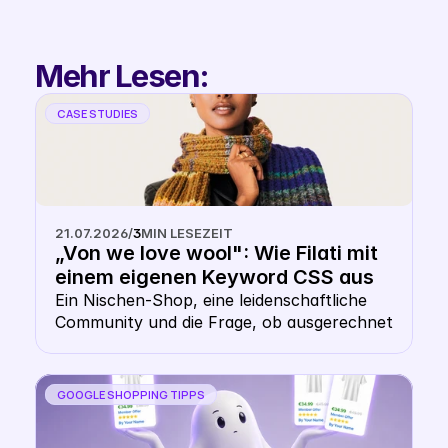
Co-Founder & 
Partnerships
Mehr Lesen:
CASE STUDIES
21.07.2026
/
3
MIN LESEZEIT
„Von we love wool": Wie Filati mit 
einem eigenen Keyword CSS aus 
dem Shopping- Karussell 
Ein Nischen-Shop, eine leidenschaftliche 
Community und die Frage, ob ausgerechnet 
heraussticht
ein Wollhändler ein eigenes CSS braucht. 
Die Antwort: gerade hier macht es Sinn.
GOOGLE SHOPPING TIPPS