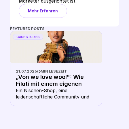
Marketer ausgerichtet ist.
Mehr Erfahren
FEATURED POSTS
CASE STUDIES
21.07.2026
/
3
MIN LESEZEIT
„Von we love wool": Wie 
Filati mit einem eigenen 
Keyword CSS aus dem 
Ein Nischen-Shop, eine 
leidenschaftliche Community und 
Shopping- Karussell 
die Frage, ob ausgerechnet ein 
heraussticht
Wollhändler ein eigenes CSS 
braucht. Die Antwort: gerade hier 
macht es Sinn.