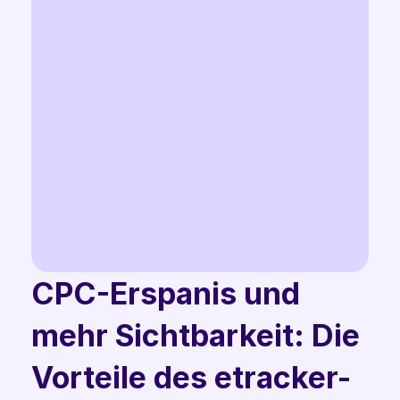
"Wir sorgen für Harmonie 
zwischen dem Wahren der 
Privatsphäre und 
erfolgreichem digitalen 
CPC-Erspanis und 
Marketing."
mehr Sichtbarkeit: Die 
Olaf Brandt
CEO @ etracker
Vorteile des etracker-