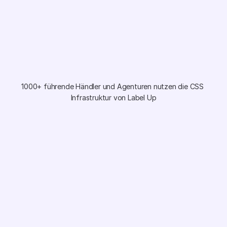
Schnellere Freischaltung bei Feed- oder Policy-Prob
Direkter Support von Google
Einladungen zu Beta-Features
Dein Branding Stärken
1000+ führende Händler und Agenturen nutzen die CSS 
Infrastruktur von Label Up