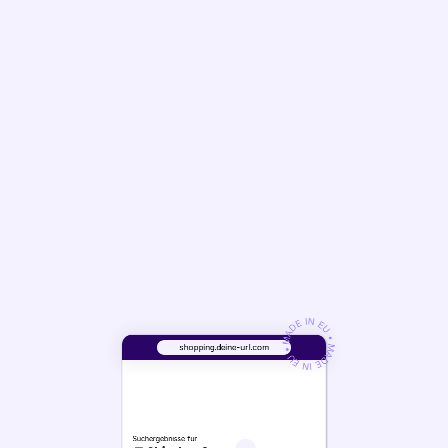
Demo Anfragen
MADE IN EU • MADE IN EU
shopping.deine-url.com
•
Suchergebnisse für