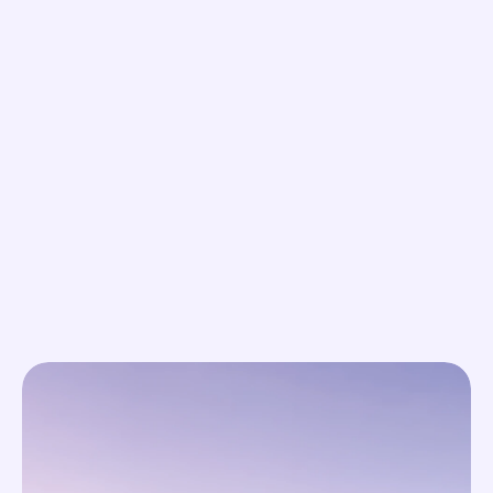
Gratis Klicks und bessere 
Kampagnen-Performance
Bis zu 20% Klickpreis sparen
Generiere gratis Klicks
Beliebiges Branding unter deinen Ads
Vorteile freischalten