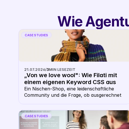
Wie Agentu
CASE STUDIES
21.07.2026
/
3
MIN LESEZEIT
„Von we love wool": Wie Filati mit 
einem eigenen Keyword CSS aus 
dem Shopping- Karussell 
Ein Nischen-Shop, eine leidenschaftliche 
Community und die Frage, ob ausgerechnet 
heraussticht
ein Wollhändler ein eigenes CSS braucht. Die 
Antwort: gerade hier macht es Sinn.
CASE STUDIES