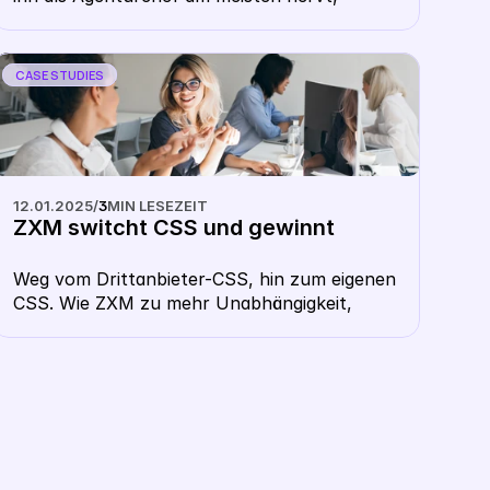
kommt die Antwort wie aus der Pistole 
geschossen: „Geld verbrennen in 
Kampagnen, ohne zu wissen, welche 
CASE STUDIES
Produkte daran schuld sind.“
12.01.2025
/
3
MIN LESEZEIT
ZXM switcht CSS und gewinnt
Weg vom Drittanbieter-CSS, hin zum eigenen 
CSS. Wie ZXM zu mehr Unabhängigkeit, 
Branding-Möglichkeiten und 
Wettbewerbsvorteilen im Google Shopping-
Segment gelangte.