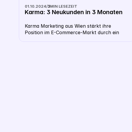
01.10.2024
/
3
MIN LESEZEIT
Karma: 3 Neukunden in 3 Monaten
Karma Marketing aus Wien stärkt ihre 
Position im E-Commerce-Markt durch ein 
eigenes White Label CSS in Zusammenarbeit 
mit Label Up. Damit hebt sich die Agentur 
von der Konkurrenz ab, gewinnt Neukunden 
und bietet ihren Klienten finanzielle Vorteile, 
wie 1,5 % Gratisklicks – ein klarer 
Wettbewerbsvorteil im hart umkämpften 
Google-Shopping-Bereich.
Demo Buchen