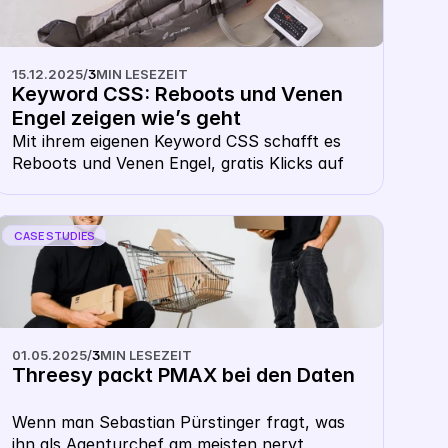
Kunden mit der eigenen Whitelabel CSS-
Lösung nun maximale Effizienz und ein 
exklusives Branding, ohne Mehrkosten. Ein 
15.12.2025
/
3
MIN LESEZEIT
echter No-Brainer für Google Ads 
Keyword CSS: Reboots und Venen 
Agenturen. 
Engel zeigen wie’s geht
Mit ihrem eigenen Keyword CSS schafft es 
Reboots und Venen Engel, gratis Klicks auf 
ihre Preisvergleichsseiten zu bekommen und 
Besucher*innen auf ihren Shop 
weiterzuleiten. 
CASE STUDIES
01.05.2025
/
3
MIN LESEZEIT
Threesy packt PMAX bei den Daten
Wenn man Sebastian Pürstinger fragt, was 
ihn als Agenturchef am meisten nervt, 