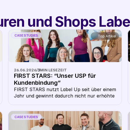
ren und Shops Labe
CASE STUDIES
Top Artikel
26.06.2026
/
3
MIN LESEZEIT
FIRST STARS: “Unser USP für 
Kundenbindung”
FIRST STARS nutzt Label Up seit über einem 
Jahr und gewinnt dadurch nicht nur erhöhte 
Sichtbarkeit für günstigere Preise, sondern 
auch massive Vorteile in der Kundenbindung 
CASE STUDIES