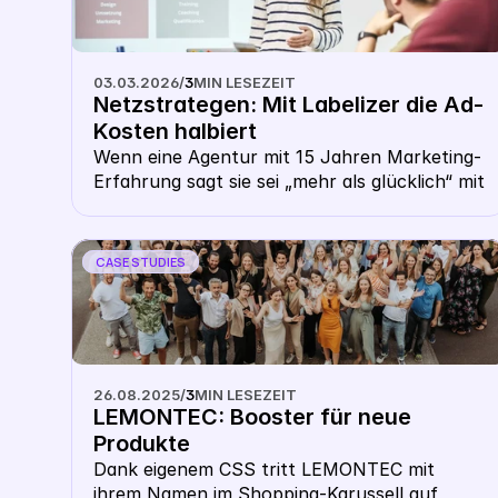
03.03.2026
/
3
MIN LESEZEIT
Netzstrategen: Mit Labelizer die Ad-
Kosten halbiert
Wenn eine Agentur mit 15 Jahren Marketing-
Erfahrung sagt sie sei „mehr als glücklich“ mit 
den Ergebnissen - dann ist klar, dass etwas 
Besonderes passiert ist.
CASE STUDIES
26.08.2025
/
3
MIN LESEZEIT
LEMONTEC: Booster für neue 
Produkte
Dank eigenem CSS tritt LEMONTEC mit 
ihrem Namen im Shopping-Karussell auf, 