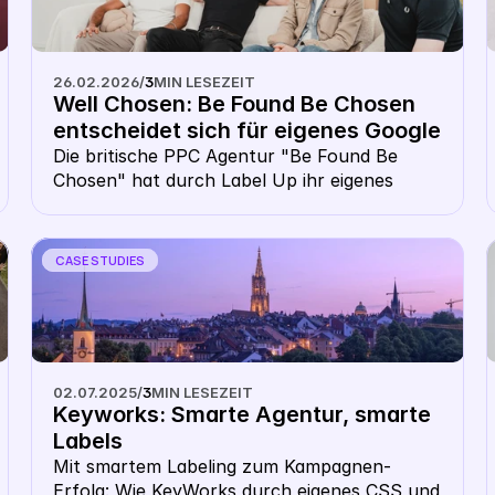
26.02.2026
/
3
MIN LESEZEIT
Well Chosen: Be Found Be Chosen 
entscheidet sich für eigenes Google 
CSS 
Die britische PPC Agentur "Be Found Be 
Chosen" hat durch Label Up ihr eigenes 
Google CSS gelauncht. Welche Vorteile ihre 
Kunden damit gewinnen konnten, erfährst du 
in folgendem Artikel.
CASE STUDIES
02.07.2025
/
3
MIN LESEZEIT
Keyworks: Smarte Agentur, smarte 
Labels
Mit smartem Labeling zum Kampagnen-
Erfolg: Wie KeyWorks durch eigenes CSS und 