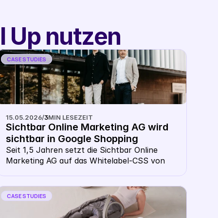
l Up nutzen
CASE STUDIES
15.05.2026
/
3
MIN LESEZEIT
Sichtbar Online Marketing AG wird 
sichtbar in Google Shopping
Seit 1,5 Jahren setzt die Sichtbar Online 
Marketing AG auf das Whitelabel-CSS von 
Label Up. Jonas Jakobs, CEO, berichtet, wie 
der Wechsel zu Label Up den entscheidenden 
Performance-Schub brachte. Während das 
CASE STUDIES
Potenzial von Google Shopping zuvor oft 
ungenutzt blieb, bietet die Agentur ihren 