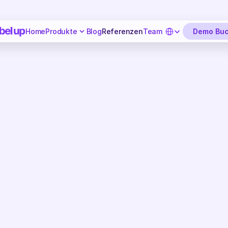
Select Language
Demo Bu
Home
Produkte
Blog
Referenzen
Team
Kundenerfahrungen