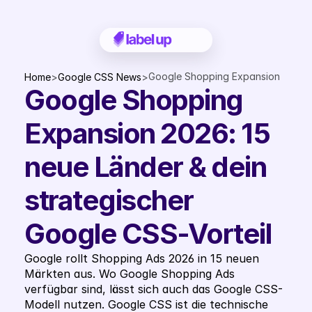
Google Shopping Expansion 
Home
>
Google CSS News
>
Google Shopping 
2026: 15 neue Länder & dein 
strategischer Google CSS-
Vorteil
Expansion 2026: 15 
neue Länder & dein 
strategischer 
Google CSS-Vorteil
Google rollt Shopping Ads 2026 in 15 neuen 
Märkten aus. Wo Google Shopping Ads 
verfügbar sind, lässt sich auch das Google CSS-
Modell nutzen. Google CSS ist die technische 