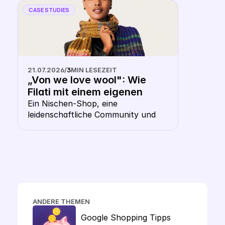
CASE STUDIES
21.07.2026
/
3
MIN LESEZEIT
„Von we love wool": Wie 
Filati mit einem eigenen 
Keyword CSS aus dem 
Ein Nischen-Shop, eine 
leidenschaftliche Community und 
Shopping- Karussell 
die Frage, ob ausgerechnet ein 
heraussticht
Wollhändler ein eigenes CSS 
braucht. Die Antwort: gerade hier 
macht es Sinn.
ANDERE THEMEN
Google Shopping Tipps