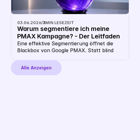
03.06.2026
/
3
MIN LESEZEIT
Warum segmentiere ich meine 
PMAX Kampagne? - Der Leitfaden 
für multidimensionale Google 
Eine effektive Segmentierung öffnet die 
Blackbox von Google PMAX. Statt blind 
PMAX Segmentierung in 2026
auf Googles Automatisierung zu vertrauen, 
steuerst du deine Kampagnen über 
Alle Anzeigen
multidimensionale Daten. Dieser Leitfaden 
zeigt dir, wie du Performance-Daten, 
Produktdaten und Marktpreise kombinierst. 
Erfahre, warum klassische Vorlagen nicht 
ausreichen und wie du mit dem Labelizer 
von Label Up echte Vorhersagen triffst, 
um dein Budget profitabel zu verteilen.