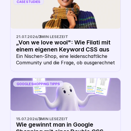
CASE STUDIES
21.07.2026
/
3
MIN LESEZEIT
„Von we love wool": Wie Filati mit 
einem eigenen Keyword CSS aus 
dem Shopping- Karussell 
Ein Nischen-Shop, eine leidenschaftliche 
Community und die Frage, ob ausgerechnet 
heraussticht
ein Wollhändler ein eigenes CSS braucht. 
Die Antwort: gerade hier macht es Sinn.
GOOGLE SHOPPING TIPPS
15.07.2026
/
3
MIN LESEZEIT
Wie gewinnt man in Google 