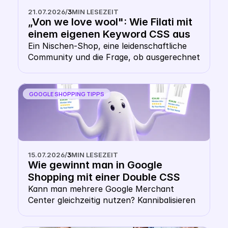
21.07.2026
/
3
MIN LESEZEIT
„Von we love wool": Wie Filati mit 
einem eigenen Keyword CSS aus 
dem Shopping- Karussell 
Ein Nischen-Shop, eine leidenschaftliche 
Community und die Frage, ob ausgerechnet 
heraussticht
ein Wollhändler ein eigenes CSS braucht. 
Die Antwort: gerade hier macht es Sinn.
GOOGLE SHOPPING TIPPS
15.07.2026
/
3
MIN LESEZEIT
Wie gewinnt man in Google 
Shopping mit einer Double CSS 
Strategy? 
Kann man mehrere Google Merchant 
Center gleichzeitig nutzen? Kannibalisieren 
sich die Gebote bei einer Multiple Google 
CSS Strategy? Zahlt man doppelt CPC mit 