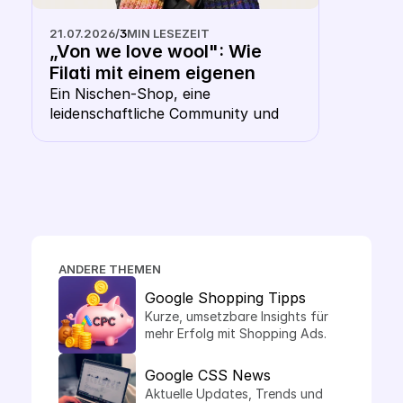
21.07.2026
/
3
MIN LESEZEIT
„Von we love wool": Wie 
Filati mit einem eigenen 
Keyword CSS aus dem 
Ein Nischen-Shop, eine 
leidenschaftliche Community und 
Shopping- Karussell 
die Frage, ob ausgerechnet ein 
heraussticht
Wollhändler ein eigenes CSS 
braucht. Die Antwort: gerade hier 
macht es Sinn.
ANDERE THEMEN
Google Shopping Tipps
Kurze, umsetzbare Insights für 
mehr Erfolg mit Shopping Ads.
Google CSS News
Aktuelle Updates, Trends und 