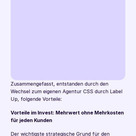
“Ich kann nur jeder Google 
Ads Agentur, die ein 
eigenes CSS haben will, 
empfehlen, zu Label Up zu 
Zusammengefasst, entstanden durch den 
gehen” 
Wechsel zum eigenen Agentur CSS durch Label 
Up, folgende Vorteile: 
Jonas Jakobs
CEO @Sichtbar Online Marketing AG
Vorteile im Invest: Mehrwert ohne Mehrkosten 
für jeden Kunden
Der wichtigste strategische Grund für den 