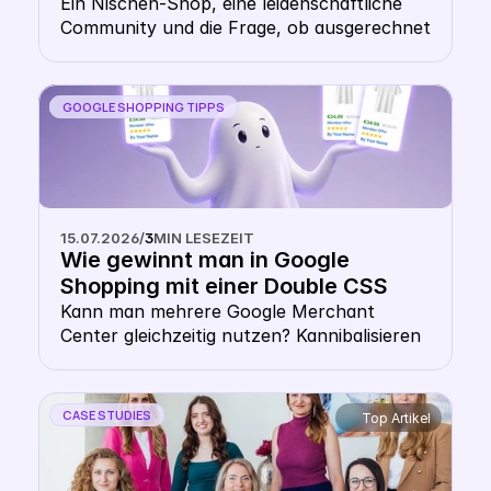
dem Shopping- Karussell 
Ein Nischen-Shop, eine leidenschaftliche 
Community und die Frage, ob ausgerechnet 
heraussticht
ein Wollhändler ein eigenes CSS braucht. 
Die Antwort: gerade hier macht es Sinn.
GOOGLE SHOPPING TIPPS
15.07.2026
/
3
MIN LESEZEIT
Wie gewinnt man in Google 
Shopping mit einer Double CSS 
Strategy? 
Kann man mehrere Google Merchant 
Center gleichzeitig nutzen? Kannibalisieren 
sich die Gebote bei einer Multiple Google 
CSS Strategy? Zahlt man doppelt CPC mit 
mehreren CSS? Diese Sorge hält viele E-
CASE STUDIES
Top Artikel
Commerce-Entscheider von Multi-CSS-
Setups ab. Doch die Angst, sich selbst zu 
überbieten, ist unbegründet. Dieser Artikel 