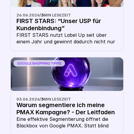
klärt auf, wie die Google Shopping Auktion 
technisch funktioniert, warum deine 
26.06.2026
/
3
MIN LESEZEIT
Website-Domain dich schützt und wie du 
FIRST STARS: “Unser USP für 
die Double-CSS-Strategy als Hebel für 
Kundenbindung”
mehr Reichweite nutzt.
FIRST STARS nutzt Label Up seit über 
einem Jahr und gewinnt dadurch nicht nur 
erhöhte Sichtbarkeit für günstigere Preise, 
sondern auch massive Vorteile in der 
Kundenbindung 
GOOGLE SHOPPING TIPPS
03.06.2026
/
3
MIN LESEZEIT
Warum segmentiere ich meine 
PMAX Kampagne? - Der Leitfaden 
für multidimensionale Google 
Eine effektive Segmentierung öffnet die 
Blackbox von Google PMAX. Statt blind 
PMAX Segmentierung in 2026
auf Googles Automatisierung zu vertrauen, 