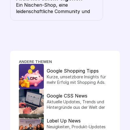
Keyword CSS aus dem 
Ein Nischen-Shop, eine 
leidenschaftliche Community und 
Shopping- Karussell 
die Frage, ob ausgerechnet ein 
heraussticht
Wollhändler ein eigenes CSS 
braucht. Die Antwort: gerade hier 
macht es Sinn.
ANDERE THEMEN
Google Shopping Tipps
Kurze, umsetzbare Insights für 
mehr Erfolg mit Shopping Ads.
Google CSS News
Aktuelle Updates, Trends und 
Hintergründe aus der Welt der 
Comparison Shopping Services.
Label Up News
Neuigkeiten, Produkt-Updates 