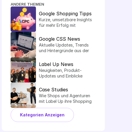
ANDERE THEMEN
Google Shopping Tipps
Kurze, umsetzbare Insights 
für mehr Erfolg mit 
Shopping Ads.
Google CSS News
Aktuelle Updates, Trends 
und Hintergründe aus der 
Welt der Comparison 
Shopping Services.
Label Up News
Neuigkeiten, Produkt-
Updates und Einblicke 
hinter die Kulissen von 
Label Up.
Case Studies
Wie Shops und Agenturen 
mit Label Up ihre Shopping 
Performance steigern.
Kategorien Anzeigen