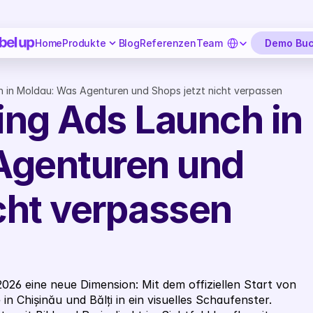
Select Language
Demo Bu
Home
Produkte
Blog
Referenzen
Team
in Moldau: Was Agenturen und Shops jetzt nicht verpassen 
ng Ads Launch in 
genturen und 
cht verpassen 
2026 eine neue Dimension: Mit dem offiziellen Start von 
n Chișinău und Bălți in ein visuelles Schaufenster. 