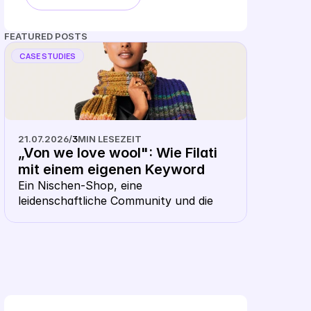
FEATURED POSTS
CASE STUDIES
21.07.2026
/
3
MIN LESEZEIT
„Von we love wool": Wie Filati 
mit einem eigenen Keyword 
CSS aus dem Shopping- 
Ein Nischen-Shop, eine 
leidenschaftliche Community und die 
Karussell heraussticht
Frage, ob ausgerechnet ein Wollhändler 
ein eigenes CSS braucht. Die Antwort: 
gerade hier macht es Sinn.