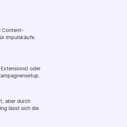
d Content-
ür Impulskäufe.
Extensions) oder 
d Kampagnensetup.
, aber durch 
g lässt sich die 