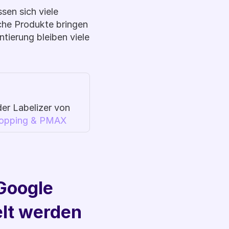
n sich viele 
che Produkte bringen 
ierung bleiben viele 
er Labelizer von 
hopping & PMAX 
Google 
lt werden