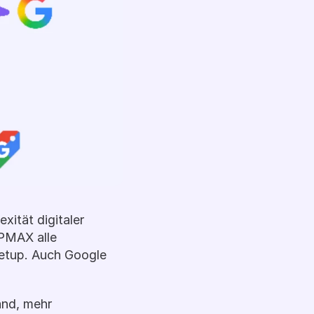
tät digitaler 
PMAX alle 
etup. Auch Google 
and, mehr 