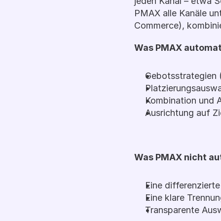
jeden Kanal – etwa S
PMAX alle Kanäle unt
Commerce), kombinier
Was PMAX automat
Gebotsstrategien 
Platzierungsauswa
Kombination und A
Ausrichtung auf Z
Was PMAX nicht au
Eine differenzier
Eine klare Trennu
Transparente Ausw