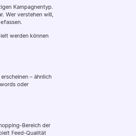
zigen Kampagnentyp. 
 Wer verstehen will, 
befassen.
ielt werden können 
rscheinen – ähnlich 
words oder 
hopping-Bereich der 
elt Feed-Qualität 