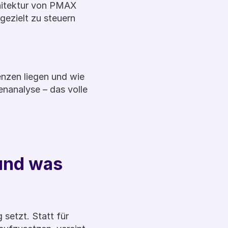
hitektur von PMAX 
ezielt zu steuern 
enzen liegen und wie 
nanalyse – das volle 
nd was 
etzt. Statt für 