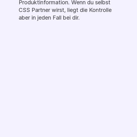
Produktinformation. Wenn du selbst 
CSS Partner wirst, liegt die Kontrolle 
aber in jeden Fall bei dir.
Demo Buchen
Ready to Label 
Up?
Fragen zur Google CSS Partnerschaft? 
Oder möchtest du mehr zur 
Optimierung mit smarten Labels 
erfahren? Ganz egal - tausche dich mit 
einer unserer ExpertInnen aus. In einem 
kurzen Online Call können wir dir unsere 