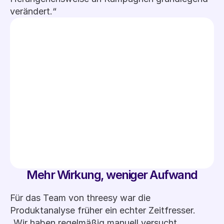
verändert.“
Mehr Wirkung, weniger Aufwand
Für das Team von threesy war die 
Sebastian Pürstinger
Produktanalyse früher ein echter Zeitfresser.
CEO @ Threesy GmbH
„Wir haben regelmäßig manuell versucht 