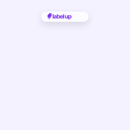
Case Study
Threesy packt PMAX bei den 
Daten