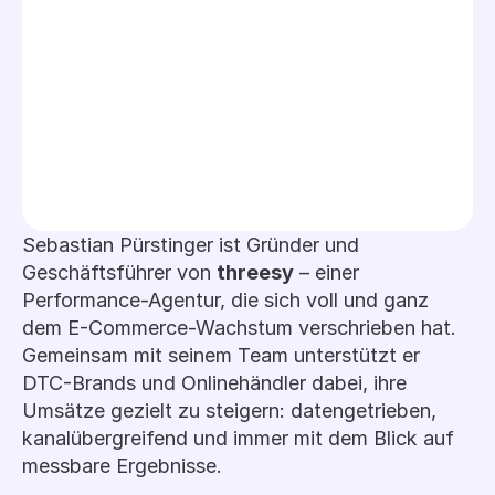
Sebastian Pürstinger ist Gründer und 
ROAS in 90 Tagen
Geschäftsführer von 
threesy
 – einer 
Performance-Agentur, die sich voll und ganz 
dem E-Commerce-Wachstum verschrieben hat. 
Ad-Spend sofort eingespart
Gemeinsam mit seinem Team unterstützt er 
DTC-Brands und Onlinehändler dabei, ihre 
Umsätze gezielt zu steigern: datengetrieben, 
kanalübergreifend und immer mit dem Blick auf 
messbare Ergebnisse.