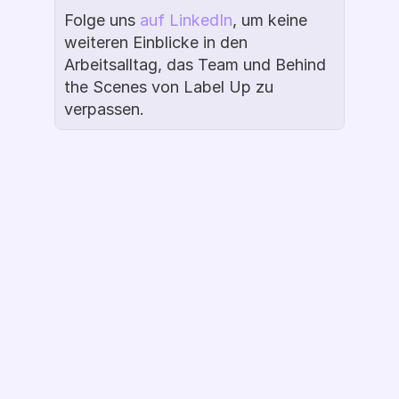
Folge uns 
auf LinkedIn
, um keine 
weiteren Einblicke in den 
Arbeitsalltag, das Team und Behind 
the Scenes von Label Up zu 
verpassen.
Demo Buchen
Ready to Label 
Up?
Fragen zur Google CSS Partnerschaft? 
Oder möchtest du mehr zur 
Optimierung mit smarten Labels 