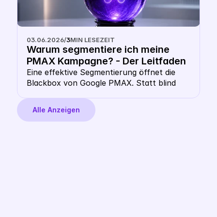
03.06.2026
/
3
MIN LESEZEIT
Warum segmentiere ich meine 
PMAX Kampagne? - Der Leitfaden 
für multidimensionale Google 
Eine effektive Segmentierung öffnet die 
Blackbox von Google PMAX. Statt blind 
PMAX Segmentierung in 2026
auf Googles Automatisierung zu vertrauen, 
steuerst du deine Kampagnen über 
Alle Anzeigen
multidimensionale Daten. Dieser Leitfaden 
zeigt dir, wie du Performance-Daten, 
Produktdaten und Marktpreise kombinierst. 
Erfahre, warum klassische Vorlagen nicht 
ausreichen und wie du mit dem Labelizer 
von Label Up echte Vorhersagen triffst, 
um dein Budget profitabel zu verteilen.