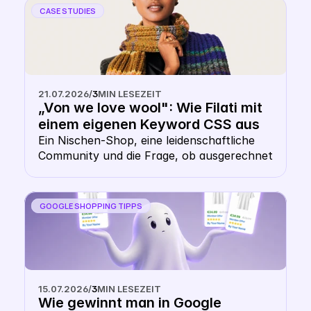
CASE STUDIES
21.07.2026
/
3
MIN LESEZEIT
„Von we love wool": Wie Filati mit 
einem eigenen Keyword CSS aus 
dem Shopping- Karussell 
Ein Nischen-Shop, eine leidenschaftliche 
Community und die Frage, ob ausgerechnet 
heraussticht
ein Wollhändler ein eigenes CSS braucht. 
Die Antwort: gerade hier macht es Sinn.
GOOGLE SHOPPING TIPPS
15.07.2026
/
3
MIN LESEZEIT
Wie gewinnt man in Google 