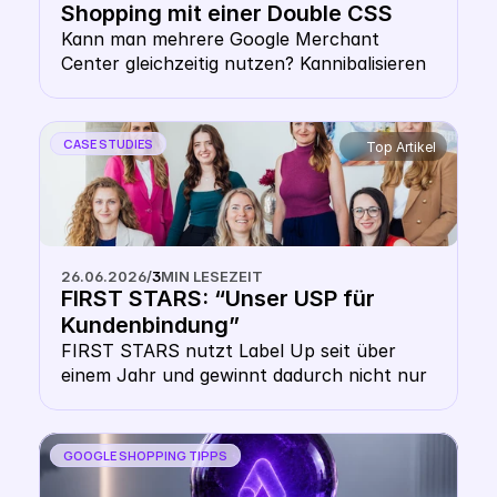
Shopping mit einer Double CSS 
Strategy? 
Kann man mehrere Google Merchant 
Center gleichzeitig nutzen? Kannibalisieren 
sich die Gebote bei einer Multiple Google 
CSS Strategy? Zahlt man doppelt CPC mit 
mehreren CSS? Diese Sorge hält viele E-
CASE STUDIES
Top Artikel
Commerce-Entscheider von Multi-CSS-
Setups ab. Doch die Angst, sich selbst zu 
überbieten, ist unbegründet. Dieser Artikel 
klärt auf, wie die Google Shopping Auktion 
technisch funktioniert, warum deine 
26.06.2026
/
3
MIN LESEZEIT
Website-Domain dich schützt und wie du 
FIRST STARS: “Unser USP für 
die Double-CSS-Strategy als Hebel für 
Kundenbindung”
mehr Reichweite nutzt.
FIRST STARS nutzt Label Up seit über 
einem Jahr und gewinnt dadurch nicht nur 
erhöhte Sichtbarkeit für günstigere Preise, 
sondern auch massive Vorteile in der 
Kundenbindung 
GOOGLE SHOPPING TIPPS