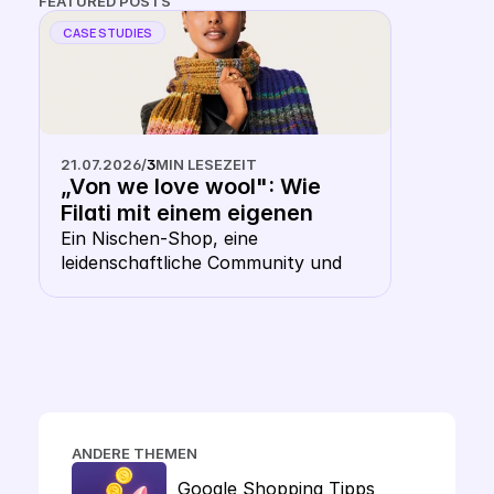
FEATURED POSTS
CASE STUDIES
21.07.2026
/
3
MIN LESEZEIT
„Von we love wool": Wie 
Filati mit einem eigenen 
Keyword CSS aus dem 
Ein Nischen-Shop, eine 
leidenschaftliche Community und 
Shopping- Karussell 
die Frage, ob ausgerechnet ein 
heraussticht
Wollhändler ein eigenes CSS 
braucht. Die Antwort: gerade hier 
macht es Sinn.
ANDERE THEMEN
Google Shopping Tipps