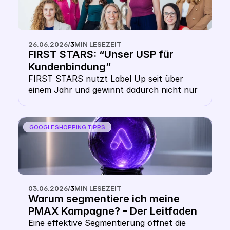
Setups ab. Doch die Angst, sich selbst zu 
überbieten, ist unbegründet. Dieser Artikel 
klärt auf, wie die Google Shopping Auktion 
technisch funktioniert, warum deine 
26.06.2026
/
3
MIN LESEZEIT
Website-Domain dich schützt und wie du 
FIRST STARS: “Unser USP für 
die Double-CSS-Strategy als Hebel für 
Kundenbindung”
mehr Reichweite nutzt.
FIRST STARS nutzt Label Up seit über 
einem Jahr und gewinnt dadurch nicht nur 
erhöhte Sichtbarkeit für günstigere Preise, 
sondern auch massive Vorteile in der 
Kundenbindung 
GOOGLE SHOPPING TIPPS
03.06.2026
/
3
MIN LESEZEIT
Warum segmentiere ich meine 
PMAX Kampagne? - Der Leitfaden 
für multidimensionale Google 
Eine effektive Segmentierung öffnet die 