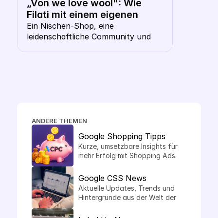
„Von we love wool": Wie 
Filati mit einem eigenen 
Keyword CSS aus dem 
Ein Nischen-Shop, eine 
leidenschaftliche Community und 
Shopping- Karussell 
die Frage, ob ausgerechnet ein 
heraussticht
Wollhändler ein eigenes CSS 
braucht. Die Antwort: gerade hier 
macht es Sinn.
ANDERE THEMEN
Google Shopping Tipps
Kurze, umsetzbare Insights für 
mehr Erfolg mit Shopping Ads.
Google CSS News
Aktuelle Updates, Trends und 
Hintergründe aus der Welt der 
Comparison Shopping Services.