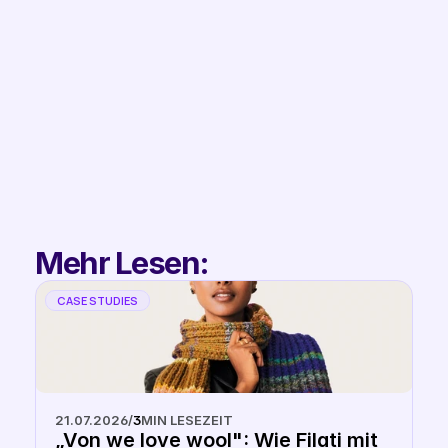
Filip
Co-Founder & 
Partnerships
Mehr Lesen:
CASE STUDIES
21.07.2026
/
3
MIN LESEZEIT
„Von we love wool": Wie Filati mit 