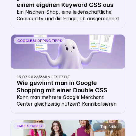
einem eigenen Keyword CSS aus 
dem Shopping- Karussell 
Ein Nischen-Shop, eine leidenschaftliche 
Community und die Frage, ob ausgerechnet 
heraussticht
ein Wollhändler ein eigenes CSS braucht. 
Die Antwort: gerade hier macht es Sinn.
GOOGLE SHOPPING TIPPS
15.07.2026
/
3
MIN LESEZEIT
Wie gewinnt man in Google 
Shopping mit einer Double CSS 
Strategy? 
Kann man mehrere Google Merchant 
Center gleichzeitig nutzen? Kannibalisieren 
sich die Gebote bei einer Multiple Google 
CSS Strategy? Zahlt man doppelt CPC mit 
mehreren CSS? Diese Sorge hält viele E-
CASE STUDIES
Top Artikel
Commerce-Entscheider von Multi-CSS-