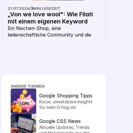
21.07.2026
/
3
MIN LESEZEIT
„Von we love wool": Wie Filati 
mit einem eigenen Keyword 
CSS aus dem Shopping- 
Ein Nischen-Shop, eine 
leidenschaftliche Community und die 
Karussell heraussticht
Frage, ob ausgerechnet ein Wollhändler 
ein eigenes CSS braucht. Die Antwort: 
gerade hier macht es Sinn.
ANDERE THEMEN
Google Shopping Tipps
Kurze, umsetzbare Insights 
für mehr Erfolg mit 
Shopping Ads.
Google CSS News
Aktuelle Updates, Trends 
und Hintergründe aus der 