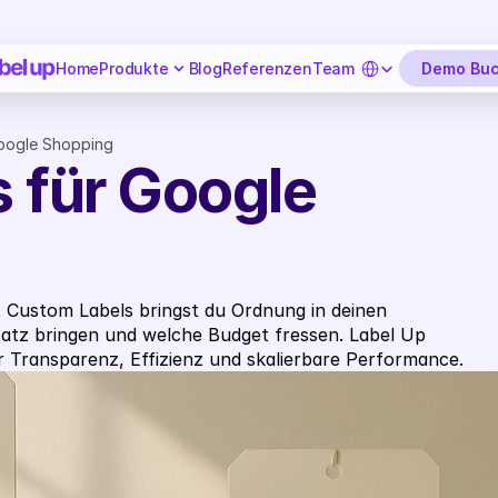
Select Language
Demo Bu
Home
Produkte
Blog
Referenzen
Team
oogle Shopping
 für Google 
Custom Labels bringst du Ordnung in deinen 
tz bringen und welche Budget fressen. Label Up 
r Transparenz, Effizienz und skalierbare Performance.