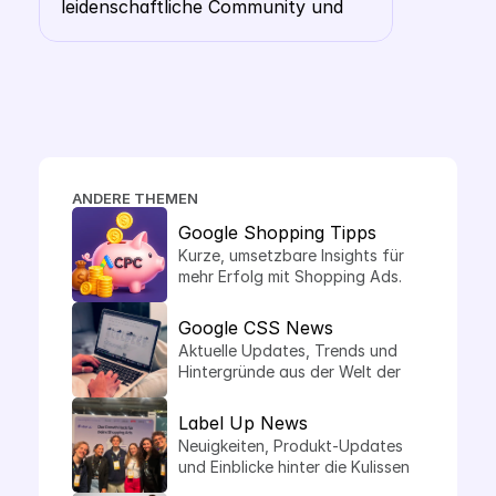
leidenschaftliche Community und 
Shopping- Karussell 
die Frage, ob ausgerechnet ein 
heraussticht
Wollhändler ein eigenes CSS 
braucht. Die Antwort: gerade hier 
macht es Sinn.
ANDERE THEMEN
Google Shopping Tipps
Kurze, umsetzbare Insights für 
mehr Erfolg mit Shopping Ads.
Google CSS News
Aktuelle Updates, Trends und 
Hintergründe aus der Welt der 
Comparison Shopping Services.
Label Up News
Neuigkeiten, Produkt-Updates 
und Einblicke hinter die Kulissen 
von Label Up.