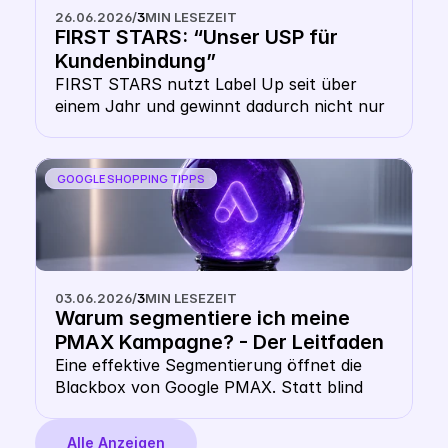
technisch funktioniert, warum deine 
26.06.2026
/
3
MIN LESEZEIT
Website-Domain dich schützt und wie du 
FIRST STARS: “Unser USP für 
die Double-CSS-Strategy als Hebel für 
Kundenbindung”
mehr Reichweite nutzt.
FIRST STARS nutzt Label Up seit über 
einem Jahr und gewinnt dadurch nicht nur 
erhöhte Sichtbarkeit für günstigere Preise, 
sondern auch massive Vorteile in der 
Kundenbindung 
GOOGLE SHOPPING TIPPS
03.06.2026
/
3
MIN LESEZEIT
Warum segmentiere ich meine 
PMAX Kampagne? - Der Leitfaden 
für multidimensionale Google 
Eine effektive Segmentierung öffnet die 
Blackbox von Google PMAX. Statt blind 
PMAX Segmentierung in 2026
auf Googles Automatisierung zu vertrauen, 
steuerst du deine Kampagnen über 
Alle Anzeigen