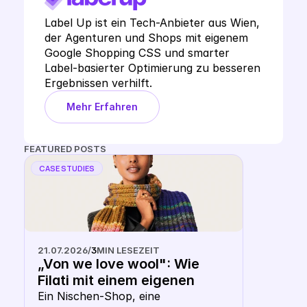
Label Up ist ein Tech-Anbieter aus Wien, 
der Agenturen und Shops mit eigenem 
Google Shopping CSS und smarter 
Label-basierter Optimierung zu besseren 
Ergebnissen verhilft.
Mehr Erfahren
FEATURED POSTS
CASE STUDIES
21.07.2026
/
3
MIN LESEZEIT
„Von we love wool": Wie 
Filati mit einem eigenen 
Keyword CSS aus dem 
Ein Nischen-Shop, eine 