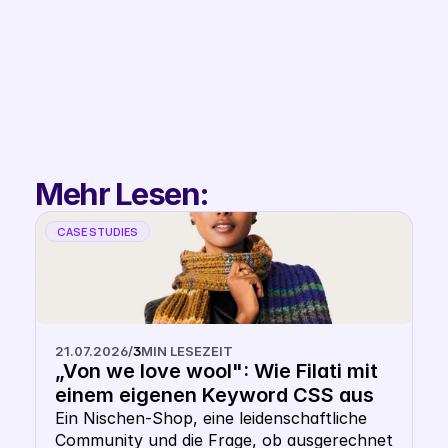
Filip
Co-Founder & 
Partnerships
Mehr Lesen:
CASE STUDIES
21.07.2026
/
3
MIN LESEZEIT
„Von we love wool": Wie Filati mit 
einem eigenen Keyword CSS aus 
dem Shopping- Karussell 
Ein Nischen-Shop, eine leidenschaftliche 
Community und die Frage, ob ausgerechnet 
heraussticht