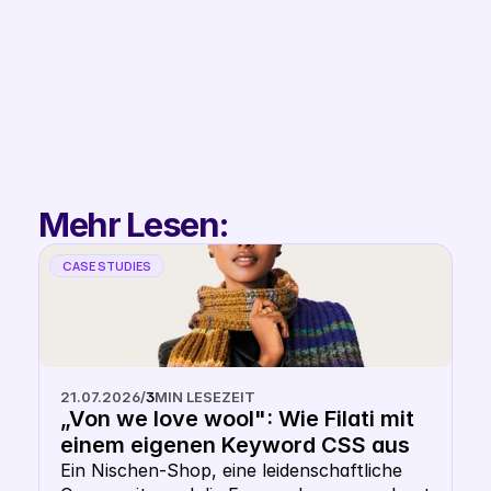
Filip
Co-Founder & 
Partnerships
Mehr Lesen:
CASE STUDIES
21.07.2026
/
3
MIN LESEZEIT
„Von we love wool": Wie Filati mit 
einem eigenen Keyword CSS aus 
dem Shopping- Karussell 
Ein Nischen-Shop, eine leidenschaftliche 