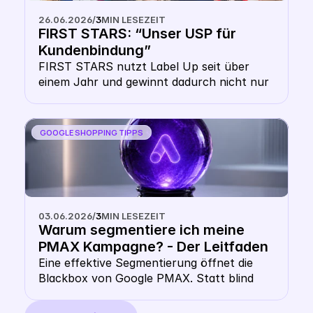
technisch funktioniert, warum deine 
26.06.2026
/
3
MIN LESEZEIT
Website-Domain dich schützt und wie du 
FIRST STARS: “Unser USP für 
die Double-CSS-Strategy als Hebel für 
Kundenbindung”
mehr Reichweite nutzt.
FIRST STARS nutzt Label Up seit über 
einem Jahr und gewinnt dadurch nicht nur 
erhöhte Sichtbarkeit für günstigere Preise, 
sondern auch massive Vorteile in der 
Kundenbindung 
GOOGLE SHOPPING TIPPS
03.06.2026
/
3
MIN LESEZEIT
Warum segmentiere ich meine 
PMAX Kampagne? - Der Leitfaden 
für multidimensionale Google 
Eine effektive Segmentierung öffnet die 
Blackbox von Google PMAX. Statt blind 
PMAX Segmentierung in 2026
auf Googles Automatisierung zu vertrauen, 
steuerst du deine Kampagnen über 