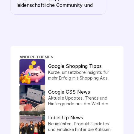
leidenschaftliche Community und 
Shopping- Karussell 
die Frage, ob ausgerechnet ein 
heraussticht
Wollhändler ein eigenes CSS 
braucht. Die Antwort: gerade hier 
macht es Sinn.
ANDERE THEMEN
Google Shopping Tipps
Kurze, umsetzbare Insights für 
mehr Erfolg mit Shopping Ads.
Google CSS News
Aktuelle Updates, Trends und 
Hintergründe aus der Welt der 
Comparison Shopping Services.
Label Up News
Neuigkeiten, Produkt-Updates 
und Einblicke hinter die Kulissen 