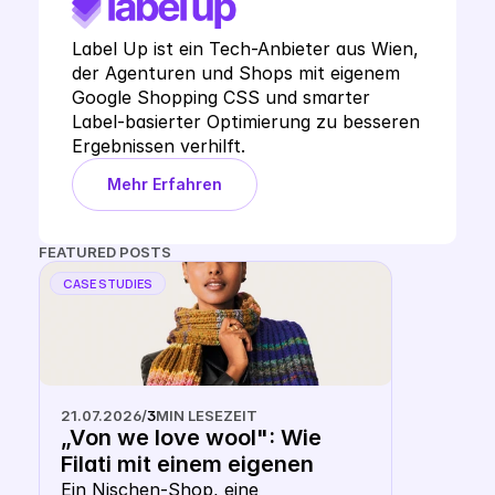
Label Up ist ein Tech-Anbieter aus Wien, 
der Agenturen und Shops mit eigenem 
Google Shopping CSS und smarter 
Label-basierter Optimierung zu besseren 
Ergebnissen verhilft.
Mehr Erfahren
FEATURED POSTS
CASE STUDIES
21.07.2026
/
3
MIN LESEZEIT
„Von we love wool": Wie 
Filati mit einem eigenen 
Keyword CSS aus dem 
Ein Nischen-Shop, eine 