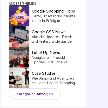
ANDERE THEMEN
Google Shopping Tipps
Kurze, umsetzbare Insights 
für mehr Erfolg mit 
Shopping Ads.
Google CSS News
Aktuelle Updates, Trends 
und Hintergründe aus der 
Welt der Comparison 
Shopping Services.
Label Up News
Neuigkeiten, Produkt-
Updates und Einblicke 
hinter die Kulissen von 
Label Up.
Case Studies
Wie Shops und Agenturen 
mit Label Up ihre Shopping 
Performance steigern.
Kategorien Anzeigen