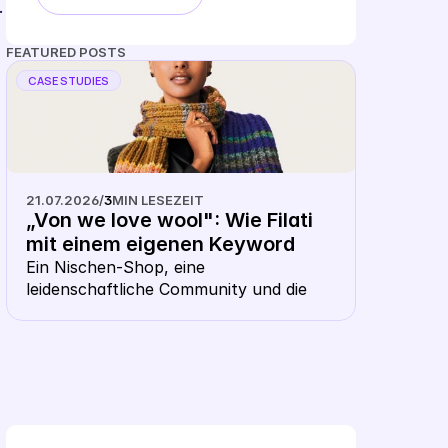
 
FEATURED POSTS
CASE STUDIES
21.07.2026
/
3
MIN LESEZEIT
„Von we love wool": Wie Filati 
mit einem eigenen Keyword 
CSS aus dem Shopping- 
Ein Nischen-Shop, eine 
leidenschaftliche Community und die 
Karussell heraussticht
Frage, ob ausgerechnet ein Wollhändler 
ein eigenes CSS braucht. Die Antwort: 
gerade hier macht es Sinn.