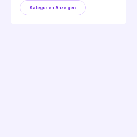
Kategorien Anzeigen
Demo Buchen
Ready to Label Up?
Fragen zur Google CSS Partnerschaft? Oder 
möchtest du mehr zur Optimierung mit 
smarten Labels erfahren? Ganz egal - tausche 
dich mit einer unserer ExpertInnen aus. In 
einem kurzen Online Call können wir dir unsere 
Lösung Zeigen und deine Fragen besprechen. 