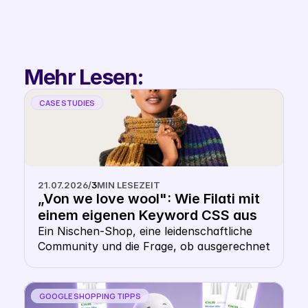
Filip
Co-Founder & 
Partnerships
Mehr Lesen:
CASE STUDIES
21.07.2026
/
3
MIN LESEZEIT
„Von we love wool": Wie Filati mit 
einem eigenen Keyword CSS aus 
dem Shopping- Karussell 
Ein Nischen-Shop, eine leidenschaftliche 
Community und die Frage, ob ausgerechnet 
heraussticht
ein Wollhändler ein eigenes CSS braucht. 
Die Antwort: gerade hier macht es Sinn.
GOOGLE SHOPPING TIPPS