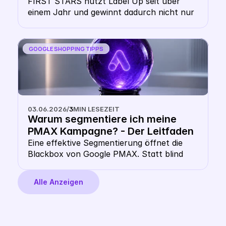
FIRST STARS nutzt Label Up seit über 
einem Jahr und gewinnt dadurch nicht nur 
erhöhte Sichtbarkeit für günstigere Preise, 
sondern auch massive Vorteile in der 
Kundenbindung 
GOOGLE SHOPPING TIPPS
03.06.2026
/
3
MIN LESEZEIT
Warum segmentiere ich meine 
PMAX Kampagne? - Der Leitfaden 
für multidimensionale Google 
Eine effektive Segmentierung öffnet die 
Blackbox von Google PMAX. Statt blind 
PMAX Segmentierung in 2026
auf Googles Automatisierung zu vertrauen, 
steuerst du deine Kampagnen über 
Alle Anzeigen
multidimensionale Daten. Dieser Leitfaden 
zeigt dir, wie du Performance-Daten, 
Produktdaten und Marktpreise kombinierst. 
Erfahre, warum klassische Vorlagen nicht 