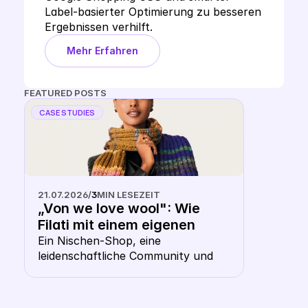
Label-basierter Optimierung zu besseren 
Ergebnissen verhilft.
Mehr Erfahren
FEATURED POSTS
CASE STUDIES
21.07.2026
/
3
MIN LESEZEIT
„Von we love wool": Wie 
Filati mit einem eigenen 
Keyword CSS aus dem 
Ein Nischen-Shop, eine 
leidenschaftliche Community und 
Shopping- Karussell 
die Frage, ob ausgerechnet ein 
heraussticht
Wollhändler ein eigenes CSS 
braucht. Die Antwort: gerade hier 