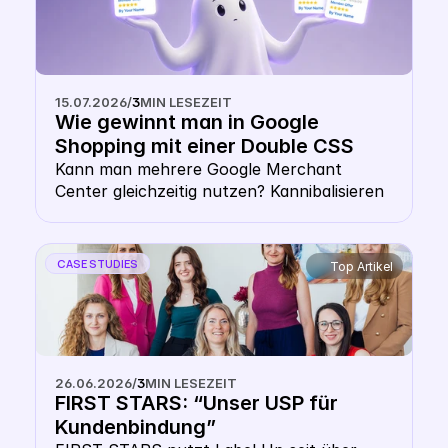
15.07.2026
/
3
MIN LESEZEIT
Wie gewinnt man in Google 
Shopping mit einer Double CSS 
Strategy? 
Kann man mehrere Google Merchant 
Center gleichzeitig nutzen? Kannibalisieren 
sich die Gebote bei einer Multiple Google 
CSS Strategy? Zahlt man doppelt CPC mit 
mehreren CSS? Diese Sorge hält viele E-
CASE STUDIES
Top Artikel
Commerce-Entscheider von Multi-CSS-
Setups ab. Doch die Angst, sich selbst zu 
überbieten, ist unbegründet. Dieser Artikel 
klärt auf, wie die Google Shopping Auktion 
technisch funktioniert, warum deine 
26.06.2026
/
3
MIN LESEZEIT
Website-Domain dich schützt und wie du 
FIRST STARS: “Unser USP für 
die Double-CSS-Strategy als Hebel für 
Kundenbindung”
mehr Reichweite nutzt.